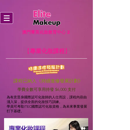
澳門菁英化妝教育中心
2
【
專業化妝課程
】
課程已納入《持續進修發展計劃》
學費全數可享用持發 $6,000 支付
為有意晋身國際認可化妝師的人仕而設，課程內容由
淺入深，提供全面的化妝技巧訓練。
學員可考取ITEC國際認可化妝資格，為未來事業發展
打下基礎。