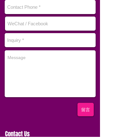
留言
Contact Us