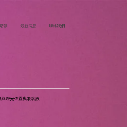
培訓
最新消息
聯絡我們
》
攝與燈光佈置與妝容設