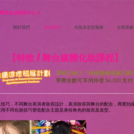
菁英化妝教育中心
2
關於我們
專業課程
化妝及造型服務
企業形象
【特效 / 舞台媒體化妝課程】
課程已納入《持續進修發展計劃
學費全數可享用持發 $6,000 支付
及技巧，不同舞台表演者妝容設計，表演妝容與舞台的配合，商業拍
運用不同化妝技巧塑造配合主題及身份角色的妝容及造型。