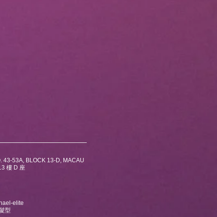
. 43-53A, BLOCK 13-D, MACAU
3 樓 D 座
ael-elite
及髮型