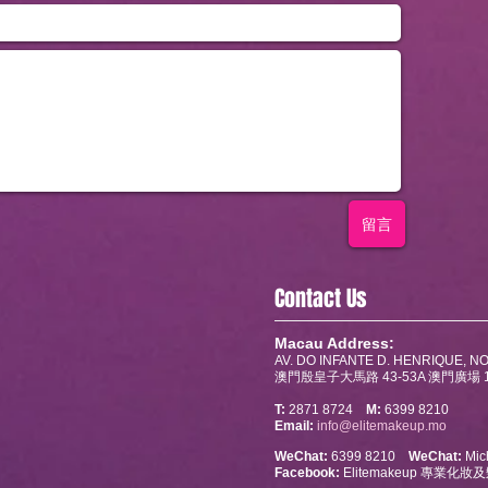
留言
Contact Us
Macau Address:
AV. DO INFANTE D. HENRIQUE, NO
澳門殷皇子大馬路 43-53A 澳門廣場 1
T:
2871 8724
M:
6399 8210
Email:
info@elitemakeup.mo
WeChat:
6399 8210
WeChat:
Mich
Facebook:
Elitemakeup 專業化妝