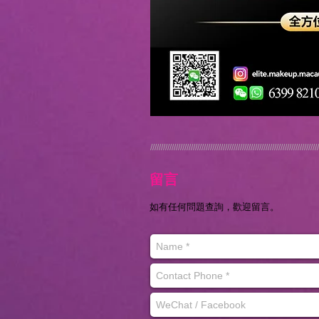
///////////////////////////////////////////////////////////////////////////////
留言
如有
任何問題查詢，歡迎留
言。